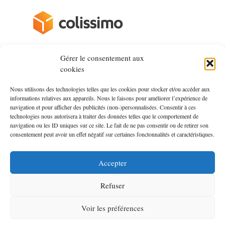
Gérer le consentement aux
cookies
à propos
Nous utilisons des technologies telles que les cookies pour stocker et/ou accéder aux
informations relatives aux appareils. Nous le faisons pour améliorer l’expérience de
Mers&Bateaux, le magazine nautique
navigation et pour afficher des publicités (non-)personnalisées. Consentir à ces
technologies nous autorisera à traiter des données telles que le comportement de
navigation ou les ID uniques sur ce site. Le fait de ne pas consentir ou de retirer son
Côtes&Mers, le magazine du littoral
consentement peut avoir un effet négatif sur certaines fonctonnalités et caractéristiques.
contactez la boutique
Accepter
Refuser
2026 mersetmontagnes.fr ©| site édité par Mers&Bateaux -
Ronan Yhuel | Immatriculation au R.C.S de Quimper 512 569
Voir les préférences
229