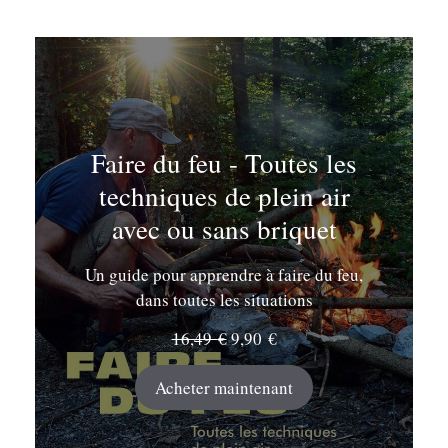
Faire du feu - Toutes les
techniques de plein air
avec ou sans briquet
Un guide pour apprendre à faire du feu,
dans toutes les situations
Le
Le
16,49
€
9,90
€
prix
prix
initial
actuel
Acheter maintenant
était :
est :
16,49 €.
9,90 €.