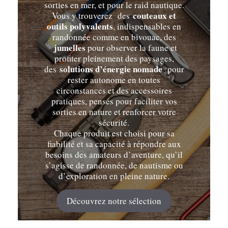
sorties en mer, et pour le raid nautique.
couteaux et
Vous y trouverez des
outils polyvalents
, indispensables en
randonnée comme en bivouac, des
jumelles
pour observer la faune et
profiter pleinement des paysages,
solutions d’énergie nomade
des
pour
rester autonome en toutes
circonstances et des accessoires
pratiques, pensés pour faciliter vos
sorties en nature et renforcer votre
sécurité.
Chaque produit est choisi pour sa
fiabilité et sa capacité à répondre aux
besoins des amateurs d’aventure, qu’il
s’agisse de randonnée, de nautisme ou
d’exploration en pleine nature.
Découvrez notre sélection