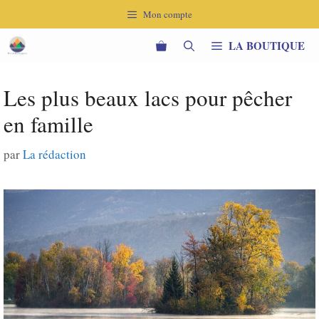
Aller
Mon compte
au
contenu
LA BOUTIQUE
Les plus beaux lacs pour pêcher
en famille
par
La rédaction