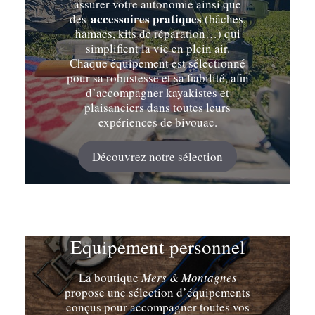
assurer votre autonomie ainsi que
accessoires pratiques
des
(bâches,
hamacs, kits de réparation…) qui
simplifient la vie en plein air.
Chaque équipement est sélectionné
pour sa robustesse et sa fiabilité, afin
d’accompagner kayakistes et
plaisanciers dans toutes leurs
expériences de bivouac.
Découvrez notre sélection
Equipement personnel
La boutique
Mers & Montagnes
propose une sélection d’équipements
conçus pour accompagner toutes vos