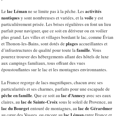
lac Léman
activités
Le
ne se limite pas à la pêche. Les
nautiques
voile
y sont nombreuses et variées, et la
y est
particulièrement prisée. Les brises régulières en font un lieu
parfait pour naviguer, que ce soit en dériveur ou en voilier
plus grand. Les villes et villages bordant le lac, comme Évian
plages
et Thonon-les-Bains, sont dotés de
accueillantes et
famille
d’infrastructures de qualité pour toute la
. Vous
pourrez trouver des hébergements allant des hôtels de luxe
aux campings familiaux, tous offrant des vues
époustouflantes sur le lac et les montagnes environnantes.
La France regorge de lacs magnifiques, chacun avec ses
particularités et ses charmes, parfaits pour une escapade de
pêche en famille
lac d’Annecy
. Que ce soit au
avec ses eaux
lac de Sainte-Croix
claires, au
sous le soleil de Provence, au
lac du Bourget
lac de Gérardmer
entouré de montagnes, au
lac Léman
au cœur des Vosges, ou encore au
entre France et