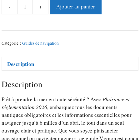
-
+
Ajouter au panier
quantité
de
Plaisance
et
réglementation
Catégorie :
Guides de navigation
2026
Description
Description
Prêt à prendre la mer en toute sérénité ? Avec
Plaisance et
réglementation 2026
, embarquez tous les documents
nautiques obligatoires et les informations essentielles pour
naviguer jusqu’à 6 milles d’un abri
, le tout dans un seul
ouvrage clair et pratique. Que vous soyez plaisancier
occasionnel ou navigateur aguerri, ce guide Vagnon est conçu