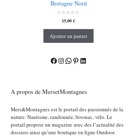
Bretagne Nord
0
15,00
€
s
u
r
Ajouter au panier
5
Facebook
Instagram
WhatsApp
Pinterest
LinkedIn
A propos de MersetMontagnes
Mers&Montagnes est le portail des passionnés de la
nature: Nautisme, randonnée, bivouac, vélo. Le
portail propose un magazine avec des l’actualité des
dossiers ainsi qu’une boutique en ligne Outdoor.