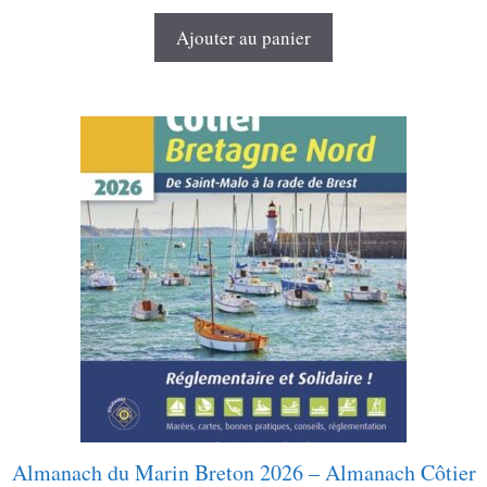
u
r
Ajouter au panier
5
Almanach du Marin Breton 2026 – Almanach Côtier