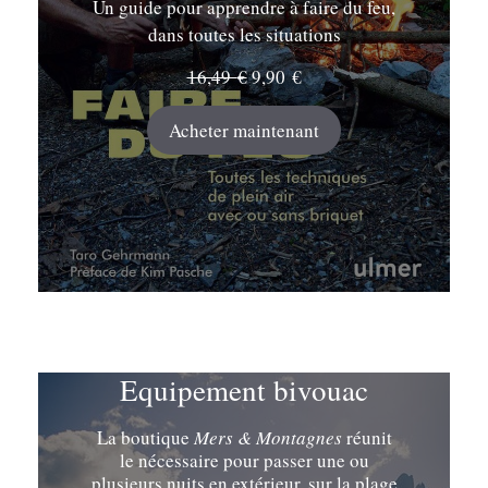
Un guide pour apprendre à faire du feu,
dans toutes les situations
Le
Le
16,49
€
9,90
€
prix
prix
initial
actuel
Acheter maintenant
était :
est :
16,49 €.
9,90 €.
Equipement bivouac
La boutique
Mers & Montagnes
réunit
le nécessaire pour passer une ou
plusieurs nuits en extérieur, sur la plage