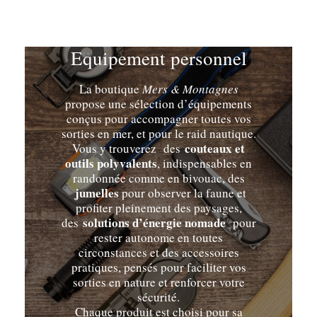
Equipement personnel
La boutique
Mers & Montagnes
propose une sélection d’équipements
conçus pour accompagner toutes vos
sorties en mer, et pour le raid nautique.
couteaux et
Vous y trouverez des
outils polyvalents
, indispensables en
randonnée comme en bivouac, des
jumelles
pour observer la faune et
profiter pleinement des paysages,
solutions d’énergie nomade
des
pour
rester autonome en toutes
circonstances et des accessoires
pratiques, pensés pour faciliter vos
sorties en nature et renforcer votre
sécurité.
Chaque produit est choisi pour sa