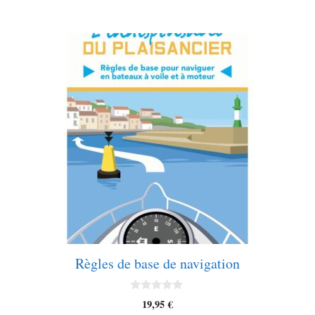
Règles de base de navigation
0
19,95
€
s