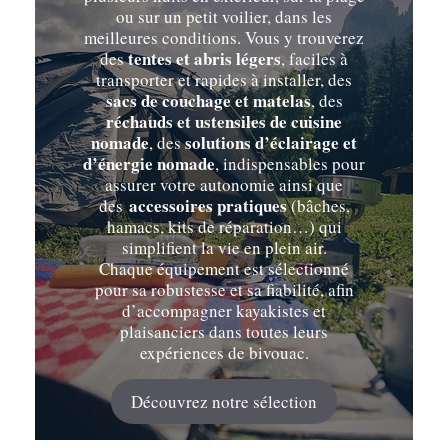
ou sur un petit voilier, dans les
meilleures conditions. Vous y trouverez
tentes et abris légers
des
, faciles à
transporter et rapides à installer, des
sacs de couchage et matelas
, des
réchauds et ustensiles de cuisine
nomade
solutions d’éclairage et
, des
d’énergie nomade
, indispensables pour
assurer votre autonomie ainsi que
accessoires pratiques
des
(bâches,
hamacs, kits de réparation…) qui
simplifient la vie en plein air.
Chaque équipement est sélectionné
pour sa robustesse et sa fiabilité, afin
d’accompagner kayakistes et
plaisanciers dans toutes leurs
expériences de bivouac.
Découvrez notre sélection