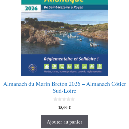
Almanach du Marin Breton 2026 – Almanach Côtier
Sud-Loire
0
15,00
€
s
u
r
Ajouter au panier
5