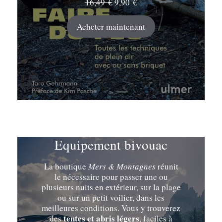
Le
Le
16,49
€
9,90
€
prix
prix
initial
actuel
Acheter maintenant
était :
est :
16,49 €.
9,90 €.
Equipement bivouac
La boutique
Mers & Montagnes
réunit
le nécessaire pour passer une ou
plusieurs nuits en extérieur, sur la plage
ou sur un petit voilier, dans les
meilleures conditions. Vous y trouverez
tentes et abris légers
des
, faciles à