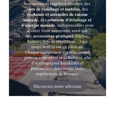
transporter et rapides à installer, des
sacs de couchage et matelas
, des
réchauds et ustensiles de cuisine
nomade
solutions d’éclairage et
, des
d’énergie nomade
, indispensables pour
assurer votre autonomie ainsi que
accessoires pratiques
des
(bâches,
hamacs, kits de réparation…) qui
simplifient la vie en plein air.
Chaque équipement est sélectionné
pour sa robustesse et sa fiabilité, afin
d’accompagner kayakistes et
plaisanciers dans toutes leurs
expériences de bivouac.
Découvrez notre sélection