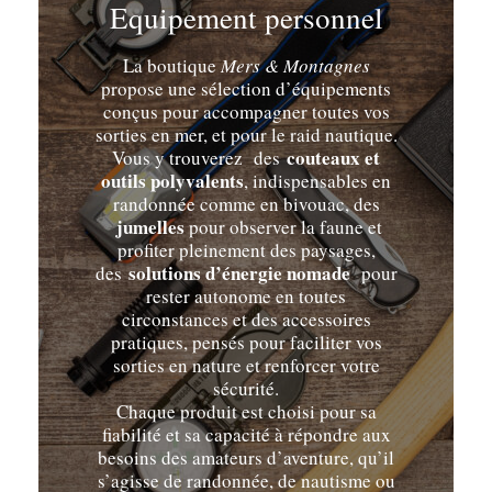
Equipement personnel
La boutique
Mers & Montagnes
propose une sélection d’équipements
conçus pour accompagner toutes vos
sorties en mer, et pour le raid nautique.
couteaux et
Vous y trouverez des
outils polyvalents
, indispensables en
randonnée comme en bivouac, des
jumelles
pour observer la faune et
profiter pleinement des paysages,
solutions d’énergie nomade
des
pour
rester autonome en toutes
circonstances et des accessoires
pratiques, pensés pour faciliter vos
sorties en nature et renforcer votre
sécurité.
Chaque produit est choisi pour sa
fiabilité et sa capacité à répondre aux
besoins des amateurs d’aventure, qu’il
s’agisse de randonnée, de nautisme ou